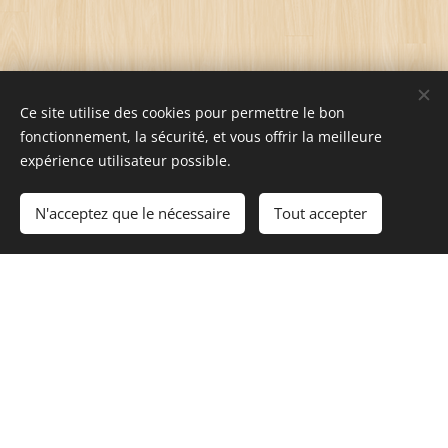
Ce site utilise des cookies pour permettre le bon
fonctionnement, la sécurité, et vous offrir la meilleure
Nos partenaires
expérience utilisateur possible.
N'acceptez que le nécessaire
Tout accepter