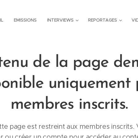
IL
EMISSIONS
INTERVIEWS
REPORTAGES
VI
tenu de la page d
ponible uniquement 
membres inscrits.
tte page est restreint aux membres inscrits. 
r ou créer un compte pour accéder au conte